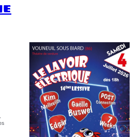
ue
…
es